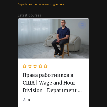
борьба
эмоциональная поддержка
Latest Courses
Права работников в
США | Wage and Hour
Division | Department of
Labor
0