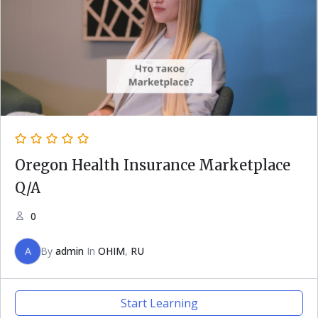
Oregon Health Insurance Marketplace
Q/A
0
A
By
admin
In
OHIM
,
RU
Start Learning