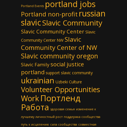
portland jobs
Portland Events
russian
Portland non-profit
slavic
Slavic Community
Slavic Community Center
Slavic
Slavic
Community Center NW
Community Center of NW
Slavic community oregon
social justice
Slavic Family
portland
support slavic community
ukrainian
Uzbeki Culture
Volunteer Opportunities
Портленд
Work
Работа
здоровая семья
изменение к
лучшему
личностный рост
поддержка сообщества
путь к исцелению
сила сообщества
совместная