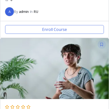
A
By
admin
In
RU
Enroll Course