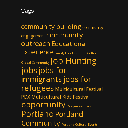
Tags
community building
community
community
engagement
outreach
Educational
Experience
Family Fun
Food and Culture
Job Hunting
Global Community
jobs
jobs for
immigrants
jobs for
refugees
Multicultural Festival
PDX
Multicultural Kids Festival
opportunity
Oregon Festivals
Portland
Portland
Community
Portland Cultural Events