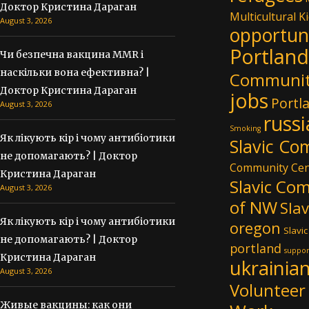
Доктор Кристина Дараган
Multicultural Ki
August 3, 2026
opportun
Portland
Чи безпечна вакцина MMR і
наскільки вона ефективна? |
Communi
Доктор Кристина Дараган
jobs
Portl
August 3, 2026
russ
Smoking
Як лікують кір і чому антибіотики
Slavic Co
не допомагають? | Доктор
Community Cen
Кристина Дараган
Slavic Co
August 3, 2026
of NW
Sla
Як лікують кір і чому антибіотики
oregon
Slavic
не допомагають? | Доктор
portland
suppor
Кристина Дараган
ukrainia
August 3, 2026
Volunteer
Живые вакцины: как они