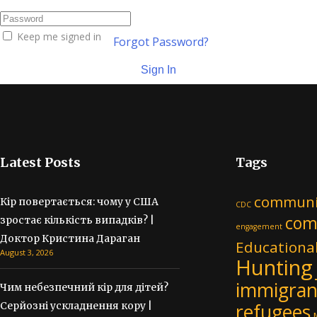
Keep me signed in
Forgot Password?
Sign In
Latest Posts
Tags
communit
Кір повертається: чому у США
CDC
com
зростає кількість випадків? |
engagement
Доктор Кристина Дараган
Educationa
August 3, 2026
Hunting
immigran
Чим небезпечний кір для дітей?
refugees
Серйозні ускладнення кору |