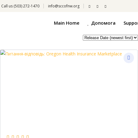
Call us
(503) 272-1470
info@sccofnw.org
Main Home
Допомога
Suppo