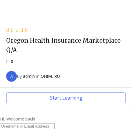
Oregon Health Insurance Marketplace
Q/A
0
A
By
admin
In
OHIM
,
RU
Start Learning
Hi, Welcome back!