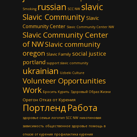
russian
slavic
Smoking
SCC NW
Slavic Community
Slavic
Community Center
Slavic Community Center NW
Slavic Community Center
of NW
Slavic community
oregon
social justice
Slavic Family
portland
support slavic community
ukrainian
Uzbeki Culture
Volunteer Opportunities
Work
Бросить Курить
Здоровый Образ Жизни
Орегон
Отказ от Курения
Портленд
Работа
здоровье семьи
логотип SCC NW
никотиновая
зависимость
общественное здоровье
помощь в
отказе от курения
профилактика курения