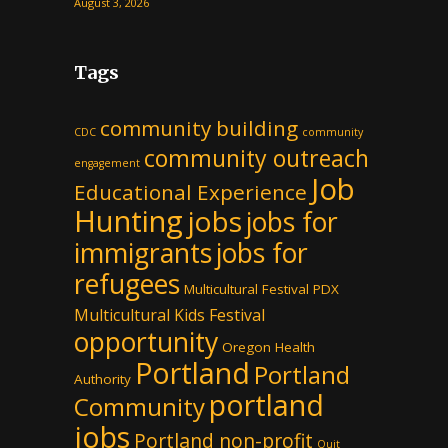
August 3, 2026
Tags
community building
CDC
community
community outreach
engagement
Job
Educational Experience
Hunting
jobs
jobs for
immigrants
jobs for
refugees
Multicultural Festival PDX
Multicultural Kids Festival
opportunity
Oregon Health
Portland
Portland
Authority
portland
Community
jobs
Portland non-profit
Quit