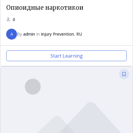
Опиоидные наркотикои
0
A
By
admin
In
Injury Prevention
,
RU
Start Learning