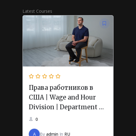
Latest Courses
Права работников в
США | Wage and Hour
Division | Department of
Labor
0
A
By
admin
In
RU