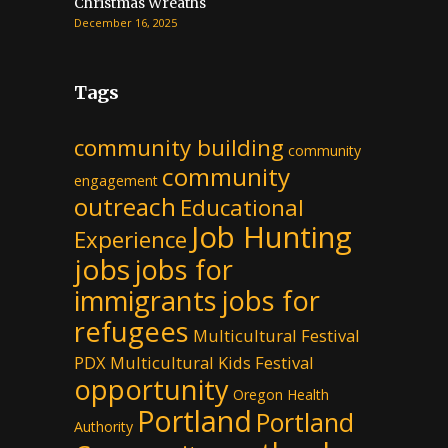
Christmas Wreaths
December 16, 2025
Tags
community building
community
community
engagement
outreach
Educational
Job Hunting
Experience
jobs
jobs for
immigrants
jobs for
refugees
Multicultural Festival
PDX
Multicultural Kids Festival
opportunity
Oregon Health
Portland
Portland
Authority