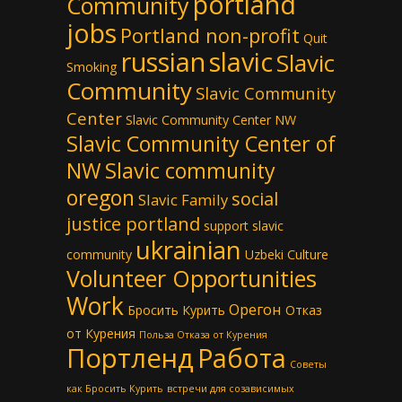
portland
Community
jobs
Portland non-profit
Quit
russian
slavic
Slavic
Smoking
Community
Slavic Community
Center
Slavic Community Center NW
Slavic Community Center of
NW
Slavic community
oregon
social
Slavic Family
justice portland
support slavic
ukrainian
community
Uzbeki Culture
Volunteer Opportunities
Work
Орегон
Бросить Курить
Отказ
от Курения
Польза Отказа от Курения
Портленд
Работа
Советы
как Бросить Курить
встречи для созависимых