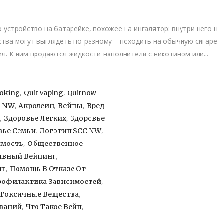
 устройство на батарейке, похожее на ингалятор: внутри него н
ства могут выглядеть по-разному – походить на обычную сигаре
я. К ним продаются жидкости-наполнители с никотином или...
,
,
moking
Quit Vaping
Quitnow
,
,
,
f NW
Акролеин
Вейпы
Вред
,
,
Здоровье Легких
Здоровье
,
,
вье Семьи
Логотип SCC NW
,
имость
Общественное
,
ивный Вейпинг
,
нг
Помощь В Отказе От
,
рофилактика Зависимостей
,
Токсичные Вещества
,
,
еваний
Что Такое Вейп