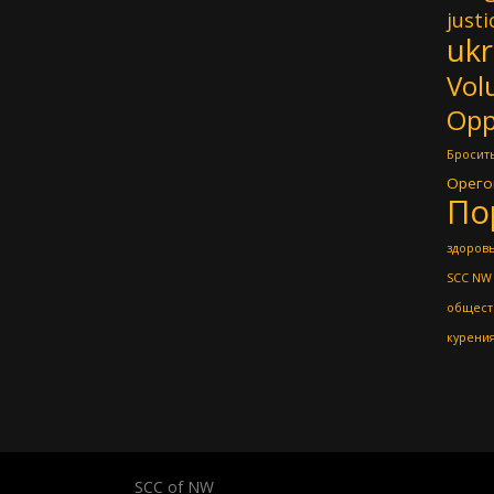
justi
ukr
Vol
Opp
Бросить
Орего
По
здоровь
SCC NW
общест
курени
SCC of NW