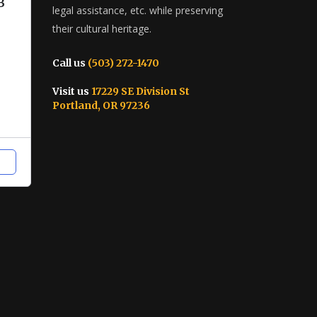
в
legal assistance, etc. while preserving
their cultural heritage.
Call us
(503) 272-1470
Visit us
17229 SE Division St
Portland, OR 97236