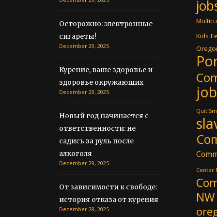
job
Multicu
Осторожно: электронные
Kids Fe
сигареты!
December 29, 2025
Oregon
Por
Курение, ваше здоровье и
Co
здоровье окружающих
job
December 29, 2025
Quit Sm
Новый год начинается с
sla
ответственности: не
Co
садись за руль после
Comm
алкоголя
December 29, 2025
Center
Com
От зависимости к свободе:
NW
история отказа от курения
ore
December 28, 2025