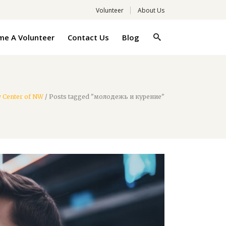
Volunteer
About Us
e A Volunteer
Contact Us
Blog
y Center of NW
/
Posts tagged "молодежь и курение"