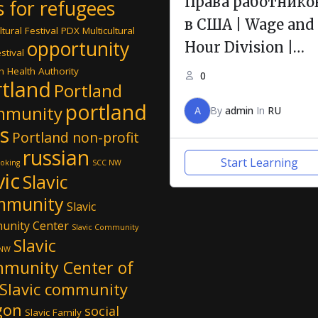
Права работнико
s for refugees
в США | Wage and
ltural Festival PDX
Multicultural
opportunity
Hour Division |
stival
Department of
 Health Authority
0
tland
Portland
Labor
portland
mmunity
A
By
admin
In
RU
s
Portland non-profit
russian
Start Learning
oking
SCC NW
vic
Slavic
mmunity
Slavic
unity Center
Slavic Community
Slavic
 NW
munity Center of
Slavic community
gon
social
Slavic Family