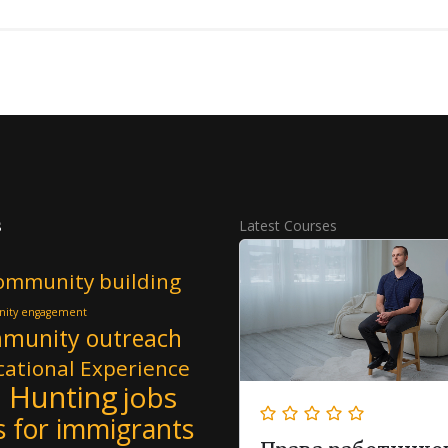
s
Latest Courses
ommunity building
ity engagement
munity outreach
ational Experience
b Hunting
jobs
s for immigrants