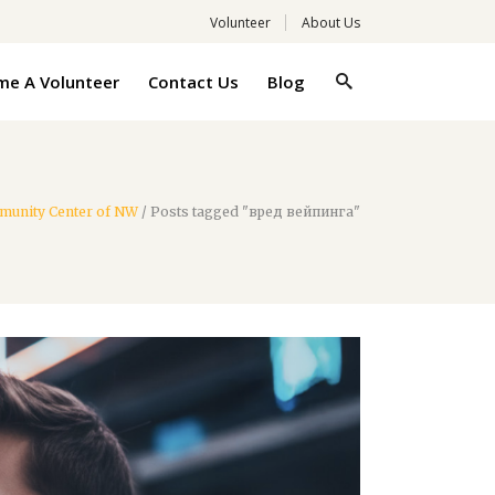
Volunteer
About Us
e A Volunteer
Contact Us
Blog
munity Center of NW
/
Posts tagged "вред вейпинга"