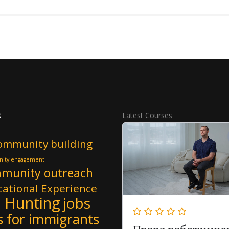
s
Latest Courses
ommunity building
ity engagement
munity outreach
ational Experience
b Hunting
jobs
s for immigrants