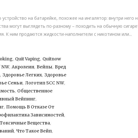
 устройство на батарейке, похожее на ингалятор: внутри него н
ства могут выглядеть по-разному – походить на обычную сигаре
я. К ним продаются жидкости-наполнители с никотином или...
,
,
moking
Quit Vaping
Quitnow
,
,
,
f NW
Акролеин
Вейпы
Вред
,
,
Здоровье Легких
Здоровье
,
,
вье Семьи
Логотип SCC NW
,
имость
Общественное
,
ивный Вейпинг
,
нг
Помощь В Отказе От
,
рофилактика Зависимостей
,
Токсичные Вещества
,
,
еваний
Что Такое Вейп