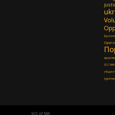
justi
ukr
Vol
Opp
Бросить
Орего
По
здоровь
SCC NW
общест
курени
SCC of NW