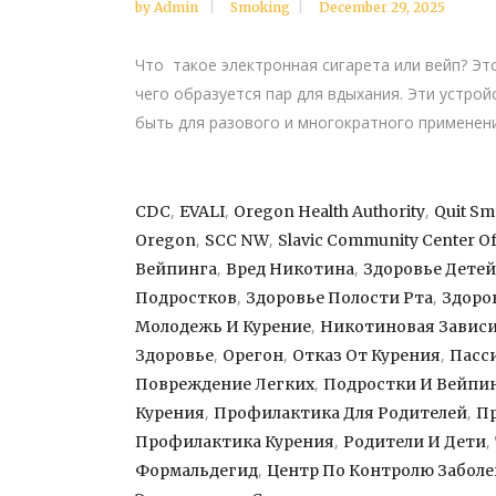
by
Admin
Smoking
December 29, 2025
Что такое электронная сигарета или вейп? Это
чего образуется пар для вдыхания. Эти устрой
быть для разового и многократного применени
,
,
,
CDC
EVALI
Oregon Health Authority
Quit S
,
,
Oregon
SCC NW
Slavic Community Center O
,
,
Вейпинга
Вред Никотина
Здоровье Детей
,
,
Подростков
Здоровье Полости Рта
Здоро
,
Молодежь И Курение
Никотиновая Завис
,
,
,
Здоровье
Орегон
Отказ От Курения
Пасс
,
Повреждение Легких
Подростки И Вейпи
,
,
Курения
Профилактика Для Родителей
П
,
,
Профилактика Курения
Родители И Дети
,
Формальдегид
Центр По Контролю Забол