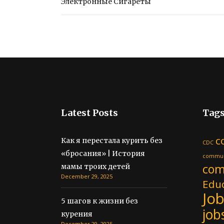
Электронные Сигареты
Latest Posts
Tag
c
Как я перестала курить без
CDC
«бросания» | История
commun
com
мамы троих детей
December 29, 2025
Educ
Jo
5 шагов к жизни без
job
курения
December 29, 2025