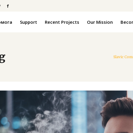
омога
Support
Recent Projects
Our Mission
Becom
g
Slavic Com