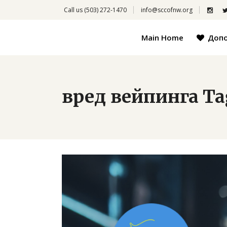
Call us
(503) 272-1470
info@sccofnw.org
Main Home
Доп
вред вейпинга Ta