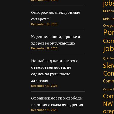
job
Multicu
Осторожно: электронные
Kids Fe
сигареты!
December 29, 2025
Oregon
Por
Курение, ваше здоровье и
Co
здоровье окружающих
job
December 29, 2025
Quit Sm
Новый год начинается с
sla
ответственности: не
Co
садись за руль после
Comm
алкоголя
December 29, 2025
Center
Com
От зависимости к свободе:
NW
история отказа от курения
ore
December 28, 2025