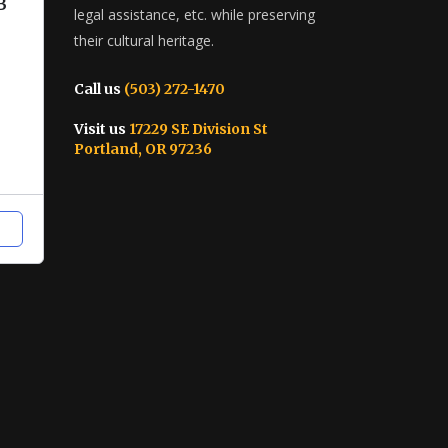
в
legal assistance, etc. while preserving
their cultural heritage.
Call us
(503) 272-1470
Visit us
17229 SE Division St
Portland, OR 97236