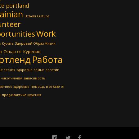
ce portland
ainian
Uzbeki Culture
unteer
Work
ortunities
 Курить
Здоровый Образ Жизни
н
Отказ от Курения
ртленд
Работа
е легких
здоровье семьи
логотип
никотиновая зависимость
венное здоровье
помощь в отказе от
я
профилактика курения