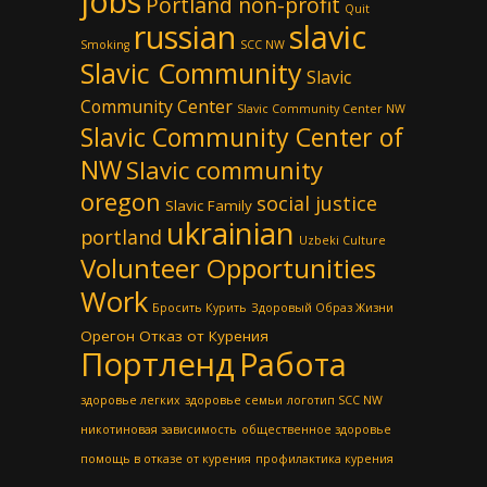
jobs
Portland non-profit
Quit
russian
slavic
Smoking
SCC NW
Slavic Community
Slavic
Community Center
Slavic Community Center NW
Slavic Community Center of
NW
Slavic community
oregon
social justice
Slavic Family
ukrainian
portland
Uzbeki Culture
Volunteer Opportunities
Work
Бросить Курить
Здоровый Образ Жизни
Орегон
Отказ от Курения
Портленд
Работа
здоровье легких
здоровье семьи
логотип SCC NW
никотиновая зависимость
общественное здоровье
помощь в отказе от курения
профилактика курения