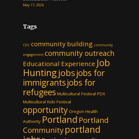
May 17, 2026
Tags
community building
CDC
community
community outreach
engagement
Job
Educational Experience
Hunting
jobs
jobs for
immigrants
jobs for
refugees
Multicultural Festival PDX
Multicultural Kids Festival
opportunity
Oregon Health
Portland
Portland
Authority
portland
Community