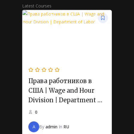
Latest Courses
Права работников в
США | Wage and Hour
Division | Department of
Labor
0
A
By
admin
In
RU