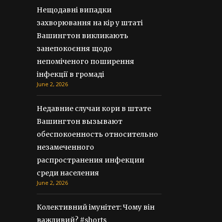
Нещодавні випадки
захворювання на кір у штаті
Вашингтон викликають
занепокоєння щодо
непоміченого поширення
інфекції в громаді
June 2, 2026
Недавние случаи кори в штате
Вашингтон вызывают
обеспокоенность относительно
незамеченного
распространения инфекции
среди населения
June 2, 2026
Колективний імунітет: Чому він
важливий? #shorts