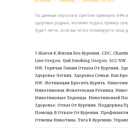
by
Admin
Smoking
December 29, 2025
По данным опросов в Орегоне примерно 64% в
здоровье родных, желание подать пример силы
будет легче, если вы четко спланируете свои 
,
,
5 Шагов К Жизни Без Курения
CDC
Chanti
,
,
,
Line Oregon
Quit Smoking Oregon
SCC NW
,
,
NW
Горячая Линия Отказа От Курения
Зд
,
,
Здоровье Легких
Здоровье Семьи
Как Бро
,
,
NW
Мотивация Бросить Курить
Никотинз
,
Никотиновая Жевательная Резинка
Нико
,
Никотиновые Леденцы
Никотиновый Пл
,
,
Здоровье
Отказ От Курения
Поддержка Пр
,
Помощь В Отказе От Курения
Профилакти
,
,
Отмены Никотина
Тяга К Курению
Управ