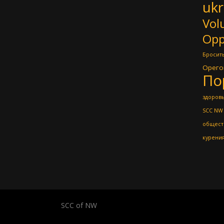
ukr
Vol
Opp
Бросить
Орего
По
здоровь
SCC NW
общест
курени
SCC of NW