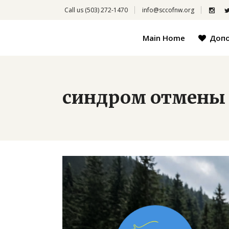
Call us
(503) 272-1470
info@sccofnw.org
Main Home
Доп
синдром отмены 