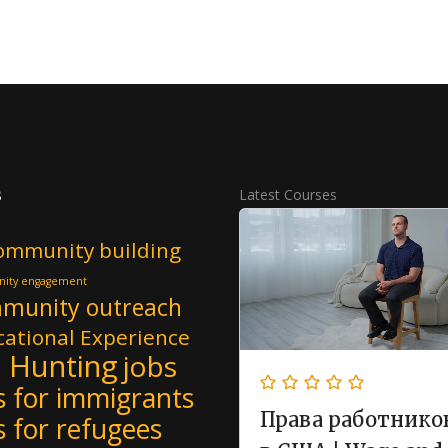
s
Latest Courses
ommunity building
ity engagement
munity outreach
ational Experience
b Hunting
jobs
s for immigrants
Права работнико
s for refugees