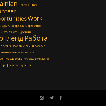
ainian
Uzbeki Culture
unteer
Work
ortunities
 Курить
Здоровый Образ Жизни
н
Отказ от Курения
ртленд
Работа
е легких
здоровье семьи
логотип
никотиновая зависимость
венное здоровье
помощь в отказе от
я
профилактика курения