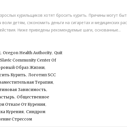
зрослых курильщиков хотят бросить курить. Причины могут быт
 воли детям, сэкономить деньги на сигаретах и медицинских рас
действия. Ниже приведены рекомендуемые шаги, основанные...
,
,
x
Oregon Health Authority
Quit
Slavic Community Center Of
,
оровый Образ Жизни
,
сить Курить
Логотип SCC
,
аместительная Терапия
,
тиновая Зависимость
,
астырь
Общественное
,
и Отказе От Курения
,
ка Курения
Синдром
ление Стрессом