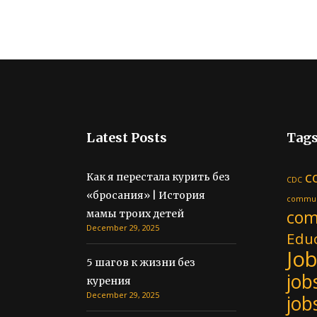
Latest Posts
Tag
c
Как я перестала курить без
CDC
«бросания» | История
commun
com
мамы троих детей
December 29, 2025
Educ
Jo
5 шагов к жизни без
job
курения
December 29, 2025
job