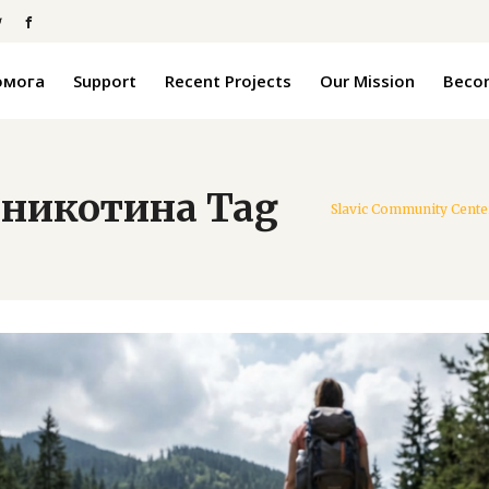
омога
Support
Recent Projects
Our Mission
Becom
никотина Tag
Slavic Community Cente