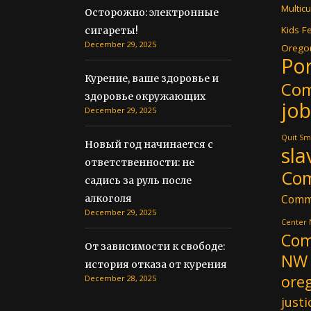
Multicu
Осторожно: электронные
Kids Fe
сигареты!
December 29, 2025
Oregon
Por
Курение, ваше здоровье и
Co
здоровье окружающих
job
December 29, 2025
Quit Sm
Новый год начинается с
sla
ответственности: не
Co
садись за руль после
Comm
алкоголя
December 29, 2025
Center
Com
От зависимости к свободе:
NW
история отказа от курения
ore
December 28, 2025
justi