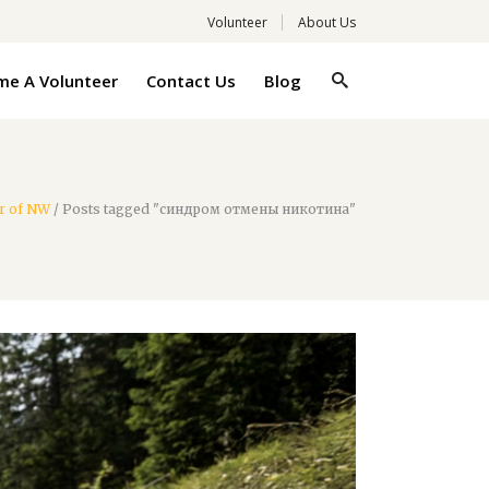
Volunteer
About Us
e A Volunteer
Contact Us
Blog
r of NW
/
Posts tagged "синдром отмены никотина"