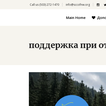
Call us
(503) 272-1470
info@sccofnw.org
Main Home
Доп
поддержка при от