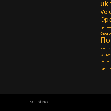
ukr
Vol
Opp
Бросить
Орего
По
здоровь
SCC NW
общест
курени
SCC of NW