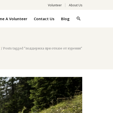
Volunteer
About Us
e A Volunteer
Contact Us
Blog
W
/
Posts tagged "поддержка при отказе от курения"