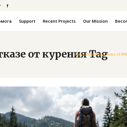
омога
Support
Recent Projects
Our Mission
Becom
казе от курения Tag
Slavic Community Center of N