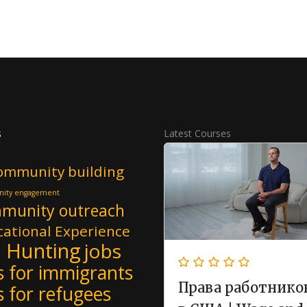
s
Latest Courses
ommunity building
ity engagement
munity outreach
ational Experience
b Hunting
jobs
s for immigrants
Права работнико
s for refugees