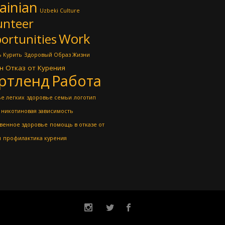
ainian
Uzbeki Culture
unteer
Work
ortunities
 Курить
Здоровый Образ Жизни
н
Отказ от Курения
ртленд
Работа
е легких
здоровье семьи
логотип
никотиновая зависимость
венное здоровье
помощь в отказе от
я
профилактика курения