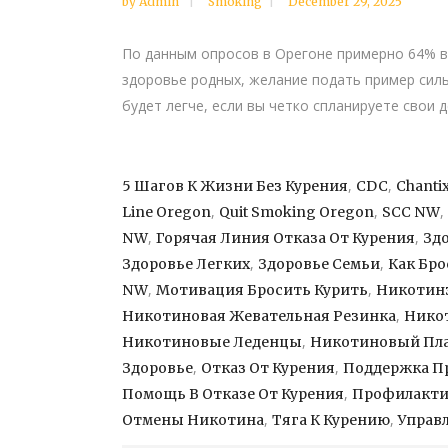
by
Admin
Smoking
December 29, 2025
По данным опросов в Орегоне примерно 64% в
здоровье родных, желание подать пример силы
будет легче, если вы четко спланируете свои 
,
,
5 Шагов К Жизни Без Курения
CDC
Chanti
,
,
,
Line Oregon
Quit Smoking Oregon
SCC NW
,
,
NW
Горячая Линия Отказа От Курения
Зд
,
,
Здоровье Легких
Здоровье Семьи
Как Бро
,
,
NW
Мотивация Бросить Курить
Никотинз
,
Никотиновая Жевательная Резинка
Нико
,
Никотиновые Леденцы
Никотиновый Пл
,
,
Здоровье
Отказ От Курения
Поддержка Пр
,
Помощь В Отказе От Курения
Профилакти
,
,
Отмены Никотина
Тяга К Курению
Управ