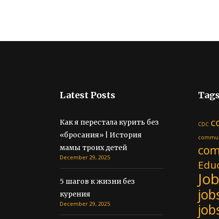
Latest Posts
Tag
c
Как я перестала курить без
CDC
«бросания» | История
commun
com
мамы троих детей
December 29, 2025
Educ
Jo
5 шагов к жизни без
job
курения
December 29, 2025
job