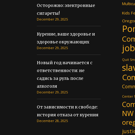
Multicu
Осторожно: электронные
Kids Fe
сигареты!
December 29, 2025
Oregon
Por
Курение, ваше здоровье и
Co
здоровье окружающих
job
December 29, 2025
Quit Sm
Новый год начинается с
sla
ответственности: не
Co
садись за руль после
Comm
алкоголя
December 29, 2025
Center
Com
От зависимости к свободе:
NW
история отказа от курения
ore
December 28, 2025
justi