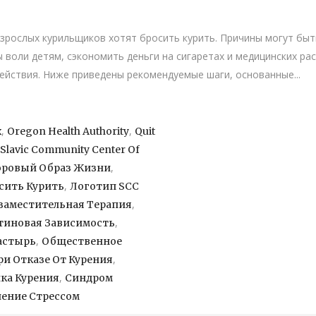
зрослых курильщиков хотят бросить курить. Причины могут быт
 воли детям, сэкономить деньги на сигаретах и медицинских рас
действия. Ниже приведены рекомендуемые шаги, основанные...
,
,
x
Oregon Health Authority
Quit
Slavic Community Center Of
,
оровый Образ Жизни
,
сить Курить
Логотип SCC
,
аместительная Терапия
,
тиновая Зависимость
,
астырь
Общественное
,
и Отказе От Курения
,
ка Курения
Синдром
ление Стрессом