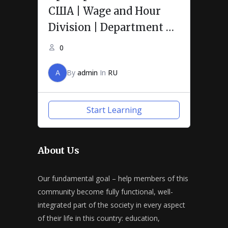
США | Wage and Hour
Division | Department of
Labor
0
A
By
admin
In
RU
Start Learning
About Us
Our fundamental goal – help members of this
community become fully functional, well-
integrated part of the society in every aspect
of their life in this country: education,