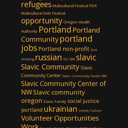
refugees
Multicultural Festival PDX
Multicultural Kids Festival
opportunity
Oregon Health
Portland
Portland
Authority
portland
Community
jobs
Portland non-profit
Quit
russian
slavic
Smoking
SCC NW
Slavic Community
Slavic
Community Center
Slavic Community Center NW
Slavic Community Center of
NW
Slavic community
oregon
social justice
Slavic Family
ukrainian
portland
Uzbeki Culture
Volunteer Opportunities
Work