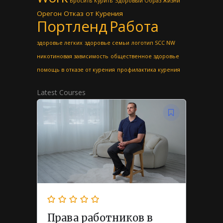
Бросить Курить
Здоровый Образ Жизни
Орегон
Отказ от Курения
Портленд
Работа
здоровье легких
здоровье семьи
логотип SCC NW
никотиновая зависимость
общественное здоровье
помощь в отказе от курения
профилактика курения
Latest Courses
Права работников в