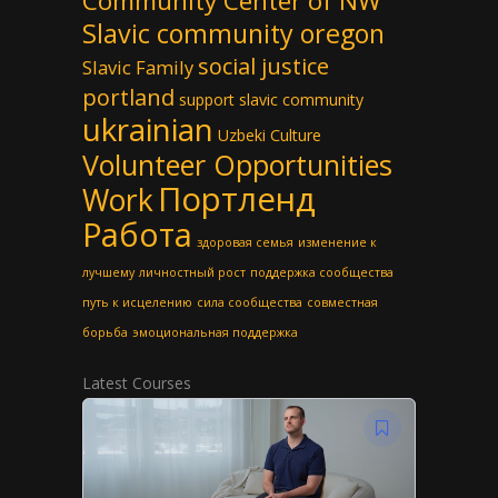
Community Center of NW
Slavic community oregon
social justice
Slavic Family
portland
support slavic community
ukrainian
Uzbeki Culture
Volunteer Opportunities
Портленд
Work
Работа
здоровая семья
изменение к
лучшему
личностный рост
поддержка сообщества
путь к исцелению
сила сообщества
совместная
борьба
эмоциональная поддержка
Latest Courses