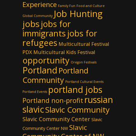
Experience
Family Fun
Food and Culture
Job Hunting
Global Community
jobs
jobs for
immigrants
jobs for
refugees
Multicultural Festival
PDX
Multicultural Kids Festival
opportunity
Oregon Festivals
Portland
Portland
Community
Portland Cultural Events
portland jobs
Portland Events
russian
Portland non-profit
slavic
Slavic Community
Slavic Community Center
Slavic
Slavic
Community Center NW