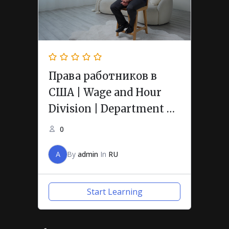
Права работников в
США | Wage and Hour
Division | Department of
Labor
0
A
By
admin
In
RU
Start Learning